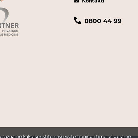
Kontakti
0800 44 99
da saznamo kako koristite našu web stranicu i time osiguramo