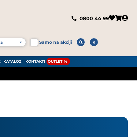
0800 44 99
Samo na akciji
E
KATALOZI
KONTAKTI
OUTLET