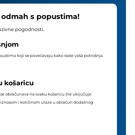
e odmah s popustima!
luzivne pogodnosti.
ošnjom
popustima koji se povećavaju kako raste vaša potrošnja.
u košaricu
 se obračunava na svaku košaricu (ne uključuje
im iznosom i količinom ulaze u obračun dodatnog