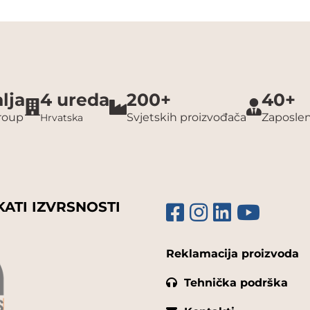
lja
4 ureda
200+
40+
group
Svjetskih proizvođača
Zaposlen
Hrvatska
KATI IZVRSNOSTI
Reklamacija proizvoda
Tehnička podrška