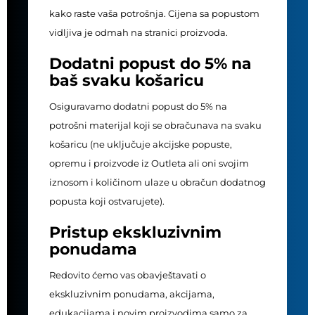
kako raste vaša potrošnja. Cijena sa popustom
vidljiva je odmah na stranici proizvoda.
Dodatni popust do 5% na
baš svaku košaricu
Osiguravamo dodatni popust do 5% na
potrošni materijal koji se obračunava na svaku
košaricu (ne uključuje akcijske popuste,
opremu i proizvode iz Outleta ali oni svojim
iznosom i količinom ulaze u obračun dodatnog
popusta koji ostvarujete).
Pristup ekskluzivnim
ponudama
Redovito ćemo vas obavještavati o
ekskluzivnim ponudama, akcijama,
edukacijama i novim proizvodima samo za