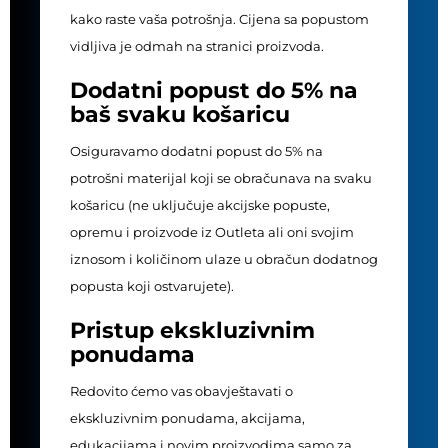
kako raste vaša potrošnja. Cijena sa popustom
vidljiva je odmah na stranici proizvoda.
Dodatni popust do 5% na
baš svaku košaricu
Osiguravamo dodatni popust do 5% na
potrošni materijal koji se obračunava na svaku
košaricu (ne uključuje akcijske popuste,
opremu i proizvode iz Outleta ali oni svojim
iznosom i količinom ulaze u obračun dodatnog
popusta koji ostvarujete).
Pristup ekskluzivnim
ponudama
Redovito ćemo vas obavještavati o
ekskluzivnim ponudama, akcijama,
edukacijama i novim proizvodima samo za