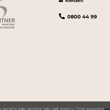
Kontakti
0800 44 99
da saznamo kako koristite našu web stranicu i time osiguramo