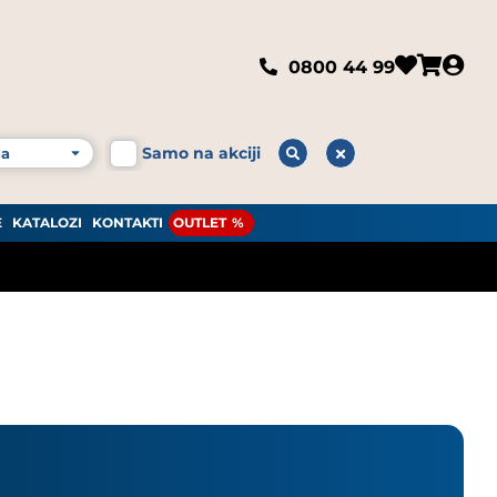
0800 44 99
Samo na akciji
E
KATALOZI
KONTAKTI
OUTLET