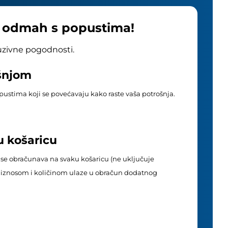
e odmah s popustima!
luzivne pogodnosti.
ošnjom
popustima koji se povećavaju kako raste vaša potrošnja.
u košaricu
 se obračunava na svaku košaricu (ne uključuje
im iznosom i količinom ulaze u obračun dodatnog