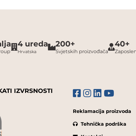
lja
4 ureda
200+
40+
group
Svjetskih proizvođača
Zaposlen
Hrvatska
KATI IZVRSNOSTI
Reklamacija proizvoda
Tehnička podrška