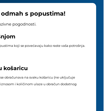
e odmah s popustima!
luzivne pogodnosti.
ošnjom
popustima koji se povećavaju kako raste vaša potrošnja.
u košaricu
 se obračunava na svaku košaricu (ne uključuje
im iznosom i količinom ulaze u obračun dodatnog