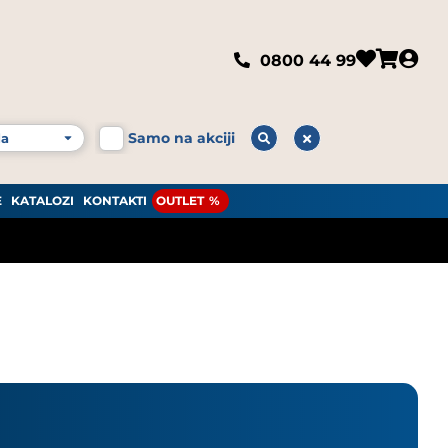
0800 44 99
Samo na akciji
E
KATALOZI
KONTAKTI
OUTLET