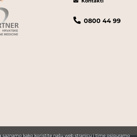
Kontakti
0800 44 99
da saznamo kako koristite našu web stranicu i time osiguramo