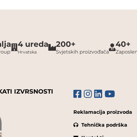
lja
4 ureda
200+
40+
group
Svjetskih proizvođača
Zaposlen
Hrvatska
KATI IZVRSNOSTI
Reklamacija proizvoda
Tehnička podrška