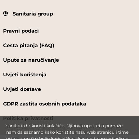
Sanitaria group
Pravni podaci
Česta pitanja (FAQ)
Upute za naručivanje
Uvjeti korištenja
Uvjeti dostave
GDPR zaštita osobnih podataka
Politika privatnosti
sanitaria.hr koristi kolačiće. Njihova upotreba pomaže
nam da saznamo kako koristite našu web stranicu i time
osiguramo što bolje korisničko iskustvo te unaprijedimo