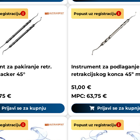
egistraciju
Popust uz registraciju
t za pakiranje retr.
Instrument za podlaganje
acker 45°
retrakcijskog konca 45º m
51,00 €
75 €
MPC: 63,75 €
Prijavi se za kupnju
Prijavi se za kupnj
egistraciju
Popust uz registraciju