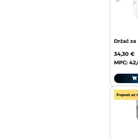
Držač za
34,30 €
MPC: 42,
Popust uz r