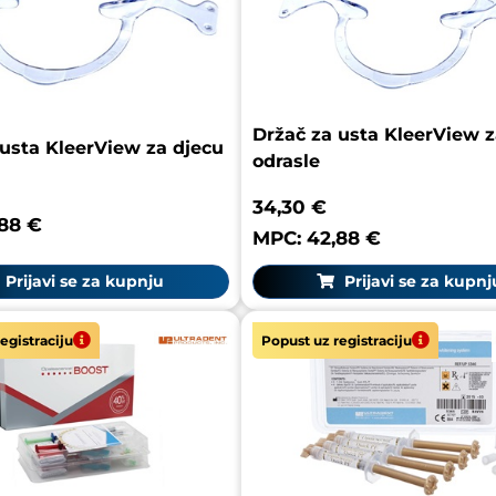
Držač za usta KleerView z
 usta KleerView za djecu
odrasle
34,30 €
88 €
MPC: 42,88 €
Prijavi se za kupnju
Prijavi se za kupnj
egistraciju
Popust uz registraciju