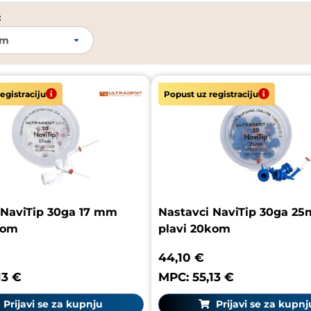
:
egistraciju
Popust uz registraciju
 NaviTip 30ga 17 mm
Nastavci NaviTip 30ga 2
0kom
plavi 20kom
44,10 €
13 €
MPC: 55,13 €
Prijavi se za kupnju
Prijavi se za kupnj