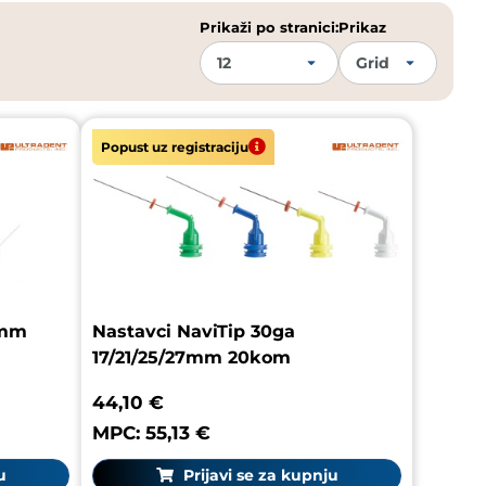
Prikaži po stranici:
Prikaz
Popust uz registraciju
5mm
Nastavci NaviTip 30ga
17/21/25/27mm 20kom
44,10 €
MPC: 55,13 €
u
Prijavi se za kupnju