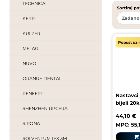
TECHNICAL
Sortiraj po
KERR
KULZER
Popust uz r
MELAG
NUVO
ORANGE DENTAL
RENFERT
Nastavci
bijeli 2
SHENZHEN UPCERA
44,10 €
SIRONA
MPC: 55,
SOLVENTUM (EX 3M