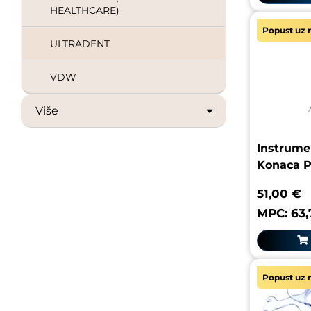
HEALTHCARE)
Popust uz r
ULTRADENT
VDW
Više
Instrumen
Konaca P
51,00 €
MPC: 63,
Popust uz r