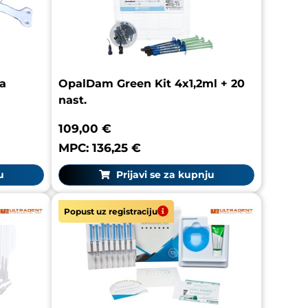
a
OpalDam Green Kit 4x1,2ml + 20
nast.
109,00 €
MPC: 136,25 €
u
Prijavi se za kupnju
Popust uz registraciju