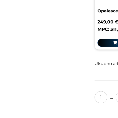
Opalesce
249,00 
MPC: 311
Ukupno arti
...
1