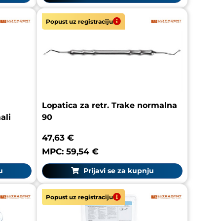
Popust uz registraciju
Lopatica za retr. Trake normalna
ali
90
47,63 €
MPC: 59,54 €
u
Prijavi se za kupnju
Popust uz registraciju