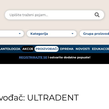
LANTOLOGIJA
AKCIJE
PROIZVOĐAČI
OPREMA
NOVOSTI
EDUKACIJ
REGISTRIRAJTE SE
i ostvarite dodatne popuste!
zvođač: ULTRADENT