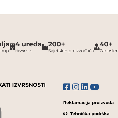
lja
4 ureda
200+
40+
group
Svjetskih proizvođača
Zaposlen
Hrvatska
KATI IZVRSNOSTI
Reklamacija proizvoda
Tehnička podrška