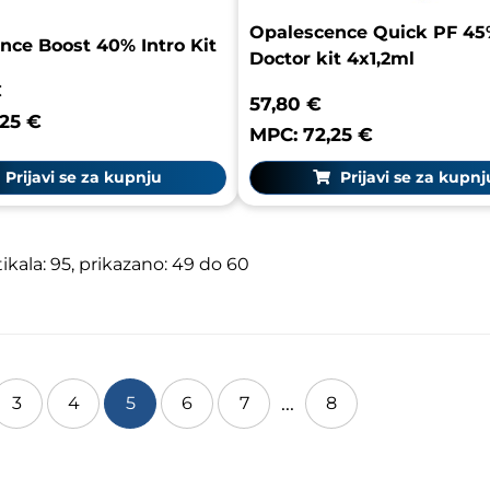
Opalescence Quick PF 4
nce Boost 40% Intro Kit
Doctor kit 4x1,2ml
€
57,80 €
,25 €
MPC: 72,25 €
Prijavi se za kupnju
Prijavi se za kupnj
kala: 95, prikazano: 49 do 60
...
3
4
5
6
7
8