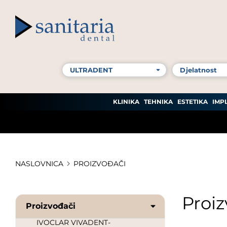
DR.MAYER
DURR DENTAL
EDENTA
EURONDA
GC
KLINIKA
TEHNIKA
ESTETIKA
IMP
HAGER & WERKEN
HENRY SCHEIN
NASLOVNICA
PROIZVOĐAČI
IVOCLAR VIVADENT-CLINICAL
Proi
IVOCLAR VIVADENT-DIGITAL
Proizvođači
IVOCLAR VIVADENT-