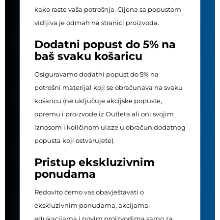
kako raste vaša potrošnja. Cijena sa popustom
vidljiva je odmah na stranici proizvoda.
Dodatni popust do 5% na
baš svaku košaricu
Osiguravamo dodatni popust do 5% na
potrošni materijal koji se obračunava na svaku
košaricu (ne uključuje akcijske popuste,
opremu i proizvode iz Outleta ali oni svojim
iznosom i količinom ulaze u obračun dodatnog
popusta koji ostvarujete).
Pristup ekskluzivnim
ponudama
Redovito ćemo vas obavještavati o
ekskluzivnim ponudama, akcijama,
edukacijama i novim proizvodima samo za