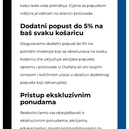
kako raste vaša potrošnja. Cijena sa popustom
vidljiva je odmah na stranici proizvoda.
Dodatni popust do 5% na
baš svaku košaricu
Osiguravamo dodatni popust do 5% na
potrošni materijal koji se obračunava na svaku
košaricu (ne uključuje akcijske popuste,
opremu i proizvode iz Outleta ali oni svojim
iznosom i količinom ulaze u obračun dodatnog
popusta koji ostvarujete).
Pristup ekskluzivnim
ponudama
Redovito ćemo vas obavještavati o
ekskluzivnim ponudama, akcijama,
edukacijama i novim proizvodima samo za