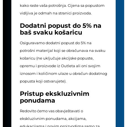
kako raste vaša potrošnja. Cijena sa popustom
vidljiva je odmah na stranici proizvoda.
Dodatni popust do 5% na
baš svaku košaricu
Osiguravamo dodatni popust do 5% na
potrošni materijal koji se obračunava na svaku
košaricu (ne uključuje akcijske popuste,
opremu i proizvode iz Outleta ali oni svojim
iznosom i količinom ulaze u obračun dodatnog
popusta koji ostvarujete).
Pristup ekskluzivnim
ponudama
Redovito ćemo vas obavještavati o
ekskluzivnim ponudama, akcijama,
edukacijama i novim proizvodima samo za