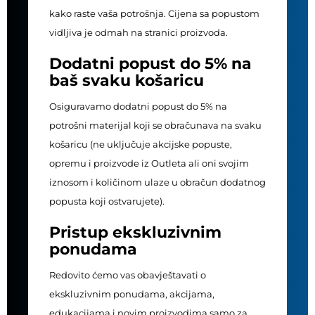
kako raste vaša potrošnja. Cijena sa popustom
vidljiva je odmah na stranici proizvoda.
Dodatni popust do 5% na
baš svaku košaricu
Osiguravamo dodatni popust do 5% na
potrošni materijal koji se obračunava na svaku
košaricu (ne uključuje akcijske popuste,
opremu i proizvode iz Outleta ali oni svojim
iznosom i količinom ulaze u obračun dodatnog
popusta koji ostvarujete).
Pristup ekskluzivnim
ponudama
Redovito ćemo vas obavještavati o
ekskluzivnim ponudama, akcijama,
edukacijama i novim proizvodima samo za