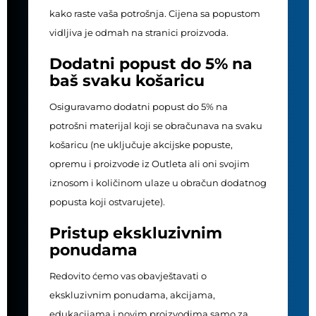
kako raste vaša potrošnja. Cijena sa popustom
vidljiva je odmah na stranici proizvoda.
Dodatni popust do 5% na
baš svaku košaricu
Osiguravamo dodatni popust do 5% na
potrošni materijal koji se obračunava na svaku
košaricu (ne uključuje akcijske popuste,
opremu i proizvode iz Outleta ali oni svojim
iznosom i količinom ulaze u obračun dodatnog
popusta koji ostvarujete).
Pristup ekskluzivnim
ponudama
Redovito ćemo vas obavještavati o
ekskluzivnim ponudama, akcijama,
edukacijama i novim proizvodima samo za