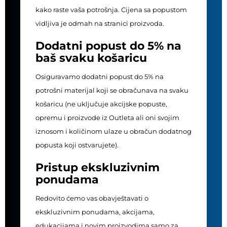
kako raste vaša potrošnja. Cijena sa popustom
vidljiva je odmah na stranici proizvoda.
Dodatni popust do 5% na
baš svaku košaricu
Osiguravamo dodatni popust do 5% na
potrošni materijal koji se obračunava na svaku
košaricu (ne uključuje akcijske popuste,
opremu i proizvode iz Outleta ali oni svojim
iznosom i količinom ulaze u obračun dodatnog
popusta koji ostvarujete).
Pristup ekskluzivnim
ponudama
Redovito ćemo vas obavještavati o
ekskluzivnim ponudama, akcijama,
edukacijama i novim proizvodima samo za