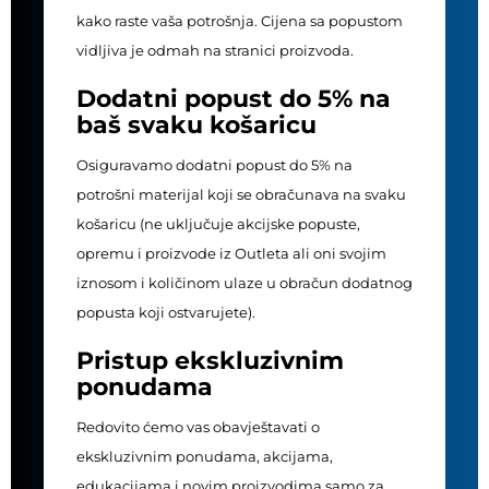
kako raste vaša potrošnja. Cijena sa popustom
vidljiva je odmah na stranici proizvoda.
Dodatni popust do 5% na
baš svaku košaricu
Osiguravamo dodatni popust do 5% na
potrošni materijal koji se obračunava na svaku
košaricu (ne uključuje akcijske popuste,
opremu i proizvode iz Outleta ali oni svojim
iznosom i količinom ulaze u obračun dodatnog
popusta koji ostvarujete).
Pristup ekskluzivnim
ponudama
Redovito ćemo vas obavještavati o
ekskluzivnim ponudama, akcijama,
edukacijama i novim proizvodima samo za