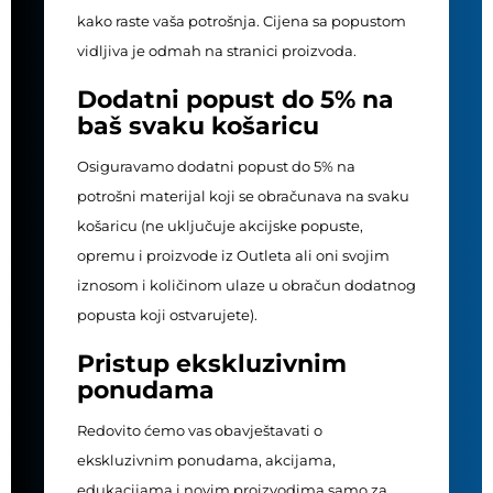
kako raste vaša potrošnja. Cijena sa popustom
vidljiva je odmah na stranici proizvoda.
Dodatni popust do 5% na
baš svaku košaricu
Osiguravamo dodatni popust do 5% na
potrošni materijal koji se obračunava na svaku
košaricu (ne uključuje akcijske popuste,
opremu i proizvode iz Outleta ali oni svojim
iznosom i količinom ulaze u obračun dodatnog
popusta koji ostvarujete).
Pristup ekskluzivnim
ponudama
Redovito ćemo vas obavještavati o
ekskluzivnim ponudama, akcijama,
edukacijama i novim proizvodima samo za