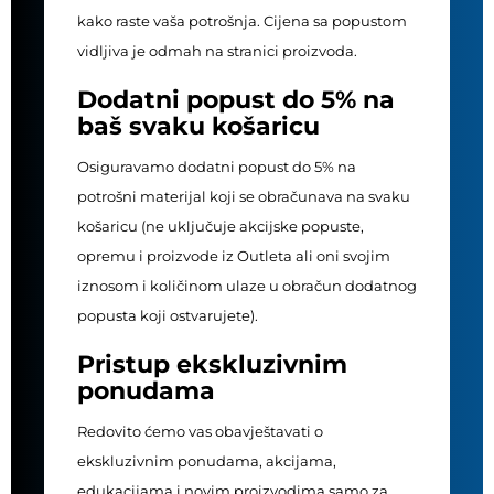
kako raste vaša potrošnja. Cijena sa popustom
vidljiva je odmah na stranici proizvoda.
Dodatni popust do 5% na
baš svaku košaricu
Osiguravamo dodatni popust do 5% na
potrošni materijal koji se obračunava na svaku
košaricu (ne uključuje akcijske popuste,
opremu i proizvode iz Outleta ali oni svojim
iznosom i količinom ulaze u obračun dodatnog
popusta koji ostvarujete).
Pristup ekskluzivnim
ponudama
Redovito ćemo vas obavještavati o
ekskluzivnim ponudama, akcijama,
edukacijama i novim proizvodima samo za