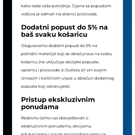
kako raste vaša potrošnja. Cijena sa popustom
vidljiva je odmah na stranici proizvoda.
Dodatni popust do 5% na
baš svaku košaricu
Osiguravamo dodatni popust do 5% na
potrošni materijal koji se obračunava na svaku
košaricu (ne uključuje akcijske popuste,
opremu i proizvode iz Outleta ali oni svojim
iznosom i količinom ulaze u obračun dodatnog
popusta koji ostvarujete).
Pristup ekskluzivnim
ponudama
Redovito ćemo vas obavještavati o
ekskluzivnim ponudama, akcijama,
edukacijama i novim proizvodima samo za