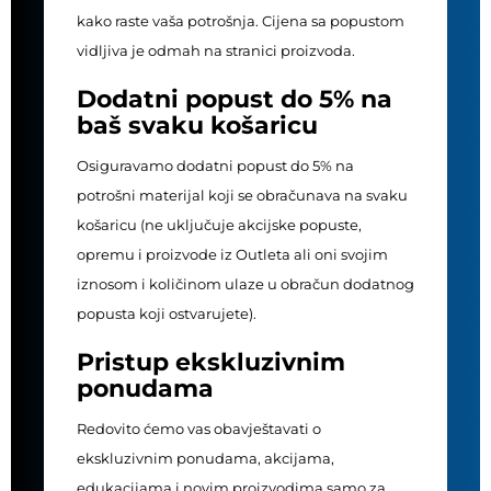
kako raste vaša potrošnja. Cijena sa popustom
vidljiva je odmah na stranici proizvoda.
Dodatni popust do 5% na
baš svaku košaricu
Osiguravamo dodatni popust do 5% na
potrošni materijal koji se obračunava na svaku
košaricu (ne uključuje akcijske popuste,
opremu i proizvode iz Outleta ali oni svojim
iznosom i količinom ulaze u obračun dodatnog
popusta koji ostvarujete).
Pristup ekskluzivnim
ponudama
Redovito ćemo vas obavještavati o
ekskluzivnim ponudama, akcijama,
edukacijama i novim proizvodima samo za