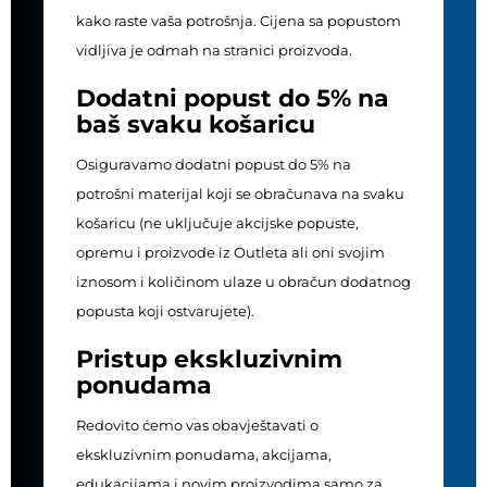
kako raste vaša potrošnja. Cijena sa popustom
vidljiva je odmah na stranici proizvoda.
Dodatni popust do 5% na
baš svaku košaricu
Osiguravamo dodatni popust do 5% na
potrošni materijal koji se obračunava na svaku
košaricu (ne uključuje akcijske popuste,
opremu i proizvode iz Outleta ali oni svojim
iznosom i količinom ulaze u obračun dodatnog
popusta koji ostvarujete).
Pristup ekskluzivnim
ponudama
Redovito ćemo vas obavještavati o
ekskluzivnim ponudama, akcijama,
edukacijama i novim proizvodima samo za