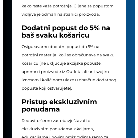
kako raste vaša potrošnja. Cijena sa popustom
vidljiva je odmah na stranici proizvoda.
Dodatni popust do 5% na
baš svaku košaricu
Osiguravamo dodatni popust do 5% na
potrošni materijal koji se obračunava na svaku
košaricu (ne uključuje akcijske popuste,
opremu i proizvode iz Outleta ali oni svojim
iznosom i količinom ulaze u obračun dodatnog
popusta koji ostvarujete).
Pristup ekskluzivnim
ponudama
Redovito ćemo vas obavještavati o
ekskluzivnim ponudama, akcijama,
edukacijama i novim proizvodima samo za