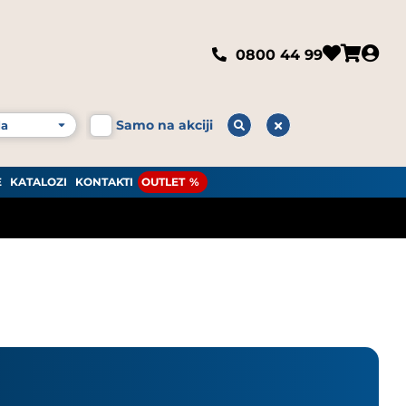
0800 44 99
Samo na akciji
E
KATALOZI
KONTAKTI
OUTLET