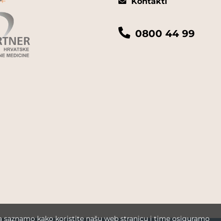
Kontakti
0800 44 99
da saznamo kako koristite našu web stranicu i time osiguramo