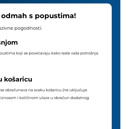
e odmah s popustima!
luzivne pogodnosti.
ošnjom
popustima koji se povećavaju kako raste vaša potrošnja.
u košaricu
 se obračunava na svaku košaricu (ne uključuje
im iznosom i količinom ulaze u obračun dodatnog