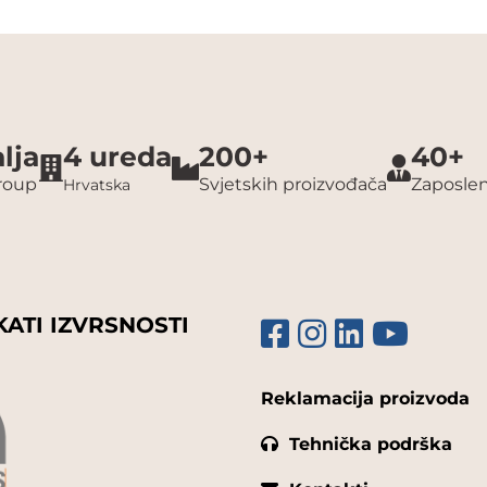
lja
4 ureda
200+
40+
group
Svjetskih proizvođača
Zaposlen
Hrvatska
KATI IZVRSNOSTI
Reklamacija proizvoda
Tehnička podrška