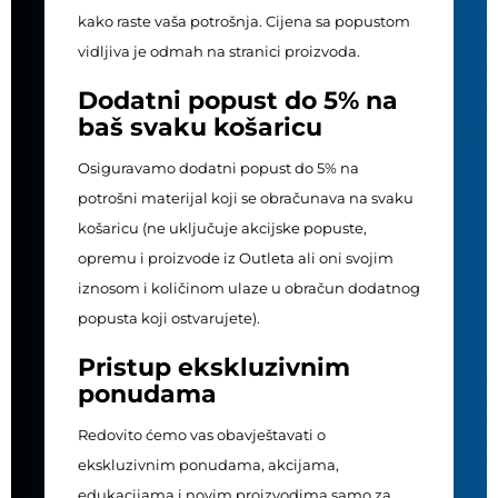
kako raste vaša potrošnja. Cijena sa popustom
vidljiva je odmah na stranici proizvoda.
Dodatni popust do 5% na
baš svaku košaricu
Osiguravamo dodatni popust do 5% na
potrošni materijal koji se obračunava na svaku
košaricu (ne uključuje akcijske popuste,
opremu i proizvode iz Outleta ali oni svojim
iznosom i količinom ulaze u obračun dodatnog
popusta koji ostvarujete).
Pristup ekskluzivnim
ponudama
Redovito ćemo vas obavještavati o
ekskluzivnim ponudama, akcijama,
edukacijama i novim proizvodima samo za