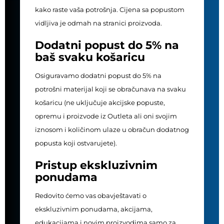
kako raste vaša potrošnja. Cijena sa popustom
vidljiva je odmah na stranici proizvoda.
Dodatni popust do 5% na
baš svaku košaricu
Osiguravamo dodatni popust do 5% na
potrošni materijal koji se obračunava na svaku
košaricu (ne uključuje akcijske popuste,
opremu i proizvode iz Outleta ali oni svojim
iznosom i količinom ulaze u obračun dodatnog
popusta koji ostvarujete).
Pristup ekskluzivnim
ponudama
Redovito ćemo vas obavještavati o
ekskluzivnim ponudama, akcijama,
edukacijama i novim proizvodima samo za